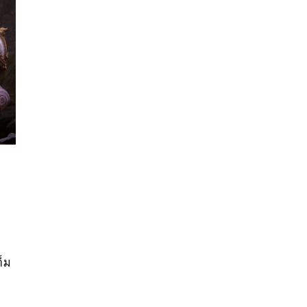
นหา
SHARE
TWEET
LINE
EMAIL
า
ต็ม