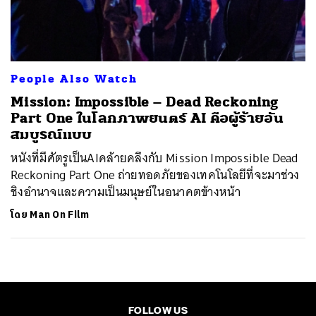
ค้นหา
SHARE
TWEET
LINE
EMAIL
People Also Watch
Mission: Impossible – Dead Reckoning
Part One ในโลกภาพยนตร์ AI คือผู้ร้ายอัน
สมบูรณ์แบบ
หนังที่มีศัตรูเป็นAIคล้ายคลึงกับ Mission Impossible Dead
Reckoning Part One ถ่ายทอดภัยของเทคโนโลยีที่จะมาช่วง
ชิงอำนาจและความเป็นมนุษย์ในอนาคตข้างหน้า
โดย
Man On Film
FOLLOW US