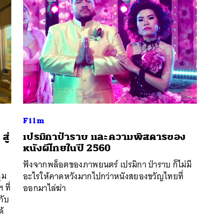
Film
สู่
เปรมิกาป่าราบ และความพิสดารของ
หนังผีไทยในปี 2560
นหา
ฟังจากพล็อตของภาพยนตร์ เปรมิกา ป่าราบ ก็ไม่มี
SHARE
TWEET
LINE
EMAIL
ุม
อะไรให้คาดหวังมากไปกว่าหนังสยองขวัญไทยที่
ที่
ออกมาไล่ฆ่า
กับ
ด้