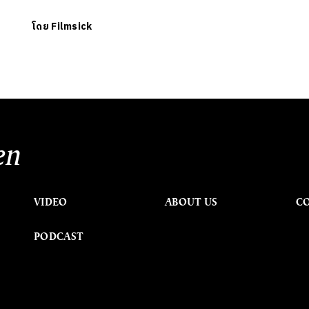
โดย
Filmsick
en
VIDEO
ABOUT US
C
PODCAST