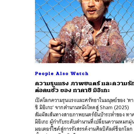
People Also Watch
ความรุนแรง ภาพยนตร์ และความรั
ต่อคนชั่ว ของ ทาคาชิ มิอิเกะ
เปิดโลกความรุนแรงและศรัทธาในมนุษย์ของ 'ท
ชิ มิอิเกะ' จากตำนานหนังโหดสู่ Sham (2025)
ค้
สัมผัสเส้นทางสายภาพยนตร์อันบ้าระห่ำของ ทาค
มิอิเกะ ผู้กำกับระดับตำนานที่เปลี่ยนความหมกมุ่
มอเตอร์ไซค์สู่การรังสรรค์งานศิลป์คัลต์ช็อกโลก