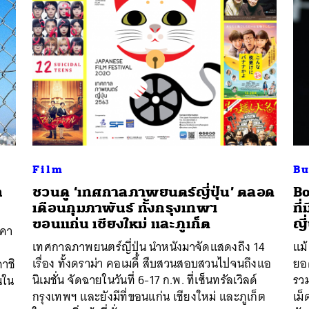
Film
Bu
ก
ชวนดู ‘เทศกาลภาพยนตร์ญี่ปุ่น’ ตลอด
Bo
เดือนกุมภาพันธ์ ทั้งกรุงเทพฯ
ที
ขอนแก่น เชียงใหม่ และภูเก็ต
ญี่
าคา
เทศกาลภาพยนตร์ญี่ปุ่น นำหนังมาจัดแสดงถึง 14
แม
นหา
เรื่อง ทั้งดราม่า คอเมดี้ สืบสวนสอบสวนไปจนถึงแอ
ยอด
าชิ
SHARE
TWEET
LINE
EMAIL
นิเมชั่น จัดฉายในวันที่ 6-17 ก.พ. ที่เซ็นทรัลเวิลด์
รว
นใน
กรุงเทพฯ และยังมีที่ขอนแก่น เชียงใหม่ และภูเก็ต
เม็