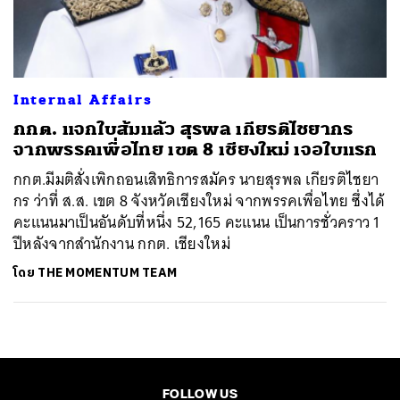
ค้นหา
SHARE
TWEET
LINE
EMAIL
Internal Affairs
กกต. แจกใบส้มแล้ว สุรพล เกียรติไชยากร
จากพรรคเพื่อไทย เขต 8 เชียงใหม่ เจอใบแรก
กกต.มีมติสั่งเพิกถอนเสิทธิการสมัคร นายสุรพล เกียรติไชยา
กร ว่าที่ ส.ส. เขต 8 จังหวัดเชียงใหม่ จากพรรคเพื่อไทย ซึ่งได้
คะแนนมาเป็นอันดับที่หนึ่ง 52,165 คะแนน เป็นการชั่วคราว 1
ปีหลังจากสำนักงาน กกต. เชียงใหม่
โดย
THE MOMENTUM TEAM
FOLLOW US