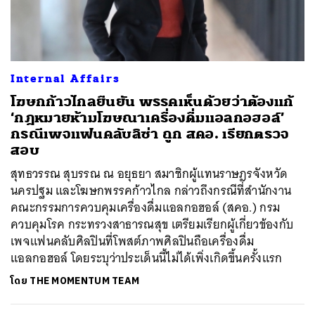
ค้นหา
Internal Affairs
SHARE
TWEET
LINE
EMAIL
โฆษกก้าวไกลยืนยัน พรรคเห็นด้วยว่าต้องแก้
‘กฎหมายห้ามโฆษณาเครื่องดื่มแอลกอฮอล์’
กรณีเพจแฟนคลับลิซ่า ถูก สคอ. เรียกตรวจ
สอบ
สุทธวรรณ สุบรรณ ณ อยุธยา สมาชิกผู้แทนราษฎรจังหวัด
นครปฐม และโฆษกพรรคก้าวไกล กล่าวถึงกรณีที่สำนักงาน
คณะกรรมการควบคุมเครื่องดื่มแอลกอฮอล์ (สคอ.) กรม
ควบคุมโรค กระทรวงสาธารณสุข เตรียมเรียกผู้เกี่ยวข้องกับ
เพจแฟนคลับศิลปินที่โพสต์ภาพศิลปินถือเครื่องดื่ม
แอลกอฮอล์ โดยระบุว่าประเด็นนี้ไม่ได้เพิ่งเกิดขึ้นครั้งแรก
โดย
THE MOMENTUM TEAM