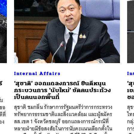
Internal Affairs
In
์
‘สุชาติ’ ออกแถลงการณ์ ยินดีหนุน
‘ส
กระบวนการ ‘นับใหม่’ ซัดคนประท้วง
เข
เป็นคนนอกพื้นที่
ช
ับ
สุชาติ ชมกลิ่น รักษาการรัฐมนตรีว่าการกระทรวง
สุช
ะขอ
ทรัพยากรธรรมชาติและสิ่งแวดล้อม และผู้สมัคร
ไท
ีที่
สส.เขต 1 จังหวัดชลบุรี ออกแถลงการณ์กรณีที่
กลุ
อง
หลายฝ่ายมีข้อสงสัยในการนับคะแนนเลือกตั้งใน
การ