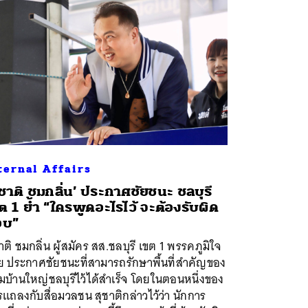
ternal Affairs
ุชาติ ชมกลิ่น’ ประกาศชัยชนะ ชลบุรี
ต 1 ย้ำ “ใครพูดอะไรไว้ จะต้องรับผิด
อบ”
าติ ชมกลิ่น ผู้สมัคร สส.ชลบุรี เขต 1 พรรคภูมิใจ
ย ประกาศชัยชนะที่สามารถรักษาพื้นที่สำคัญของ
่มบ้านใหญ่ชลบุรีไว้ได้สำเร็จ โดยในตอนหนึ่งของ
แถลงกับสื่อมวลชน สุชาติกล่าวไว้ว่า นักการ