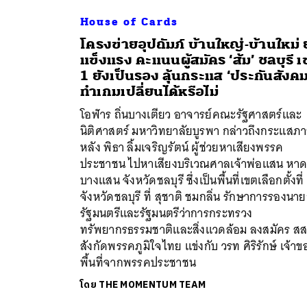
House of Cards
โครงข่ายอุปถัมภ์ บ้านใหญ่-บ้านใหม่ 
แข็งแรง คะแนนผู้สมัคร ‘ส้ม’ ชลบุรี 
1 ยังเป็นรอง ลุ้นกระแส ‘ประกันสังคม
ทำเกมเปลี่ยนได้หรือไม่
โอฬาร ถิ่นบางเตียว อาจารย์คณะรัฐศาสตร์และ
นิติศาสตร์ มหาวิทยาลัยบูรพา กล่าวถึงกระแสภ
หลัง พิธา ลิ้มเจริญรัตน์ ผู้ช่วยหาเสียงพรรค
ประชาชน ไปหาเสียงบริเวณศาลเจ้าพ่อแสน หา
บางแสน จังหวัดชลบุรี ซึ่งเป็นพื้นที่เขตเลือกตั้งที่
จังหวัดชลบุรี ที่ สุชาติ ชมกลิ่น รักษาการรองนา
รัฐมนตรีและรัฐมนตรีว่าการกระทรวง
ทรัพยากรธรรมชาติและสิ่งแวดล้อม ลงสมัคร สส
สังกัดพรรคภูมิใจไทย แข่งกับ วรท ศิริรักษ์ เจ้าข
พื้นที่จากพรรคประชาชน
โดย
THE MOMENTUM TEAM