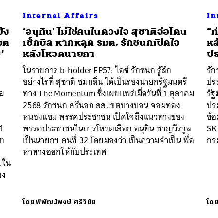
Internal Affairs
In
ยัง
‘อนุทิน’ ไม่ใช่คนในดวงใจ สุชาติจ่อโดน
“ท
เขต
เช็กบิล หากหลุด รมต. รักชนกเปิดใจ
หล
’
หลังโหวตนายกฯ
ปร
ในรายการ b-holder EP57: ไอซ์ รักชนก รู้สึก
รั
อย่างไรที่ สุชาติ ชมกลิ่น ได้เป็นรองนายกรัฐมนตรี
ประ
าย
ทาง The Momentum ซึ่งเผยแพร่เมื่อวันที่ 1 ตุลาคม
รัฐ
2568 รักชนก ศรีนอก สส.เขตบางบอน จอมทอง
ปร
ด
หนองแขม พรรคประชาชน เปิดใจถึงแนวทางของ
ข้อ
 1
พรรคประชาชนในการโหวตเลือก อนุทิน ชาญวีรกูล
SKY
ยก
เป็นนายกฯ คนที่ 32 โดยมองว่า เป็นความจำเป็นเพื่อ
กร
หาทางออกให้กับประเทศ
.ใน
อง
โดย
พิพัฒน์พงษ์ ศรีวิชัย
โด