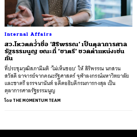
ค้นหา
SHARE
TWEET
LINE
EMAIL
Internal Affairs
สว.โหวตคว่ำชื่อ ‘สิริพรรณ’ เป็นตุลาการศาล
รัฐธรรมนูญ ขณะที่ ‘ชาตรี’ ชวดตำแหน่งเช่น
กัน
ที่ประชุมวุฒิสภามีมติ ‘ไม่เห็นชอบ’ ให้ สิริพรรณ นกสวน
สวัสดี อาจารย์จากคณะรัฐศาสตร์ จุฬาลงกรณ์มหาวิทยาลัย
และชาตรี อรรจนานันท์ อดีตอธิบดีกรมการกงสุล เป็น
ตุลาการศาลรัฐธรรมนูญ
โดย
THE MOMENTUM TEAM