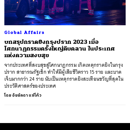
ค้นหา
SHARE
TWEET
LINE
EMAIL
Global Affairs
บทสรุปกราดยิงกรุงปราก 2023 เมื่อ
โศกนาฏกรรมครั้งใหญ่คืบคลาน ในประเทศ
แห่งความสงบสุข
จากประเทศที่สงบสุขสู่โศกนาฏกรรม เกิดเหตุกราดยิงในกรุง
ปราก สาธารณรัฐเช็ก ทำให้มีผู้เสียชีวิตราว 15 ราย และบาด
เจ็บมากกว่า 24 ราย นับเป็นเหตุกราดยิงสะเทือนขวัญที่สุดใน
ประวัติศาสตร์ของประเทศ
โดย
อัยย์ลดา แซ่โค้ว