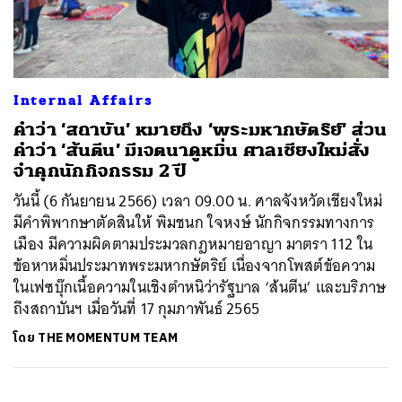
ค้นหา
Internal Affairs
SHARE
TWEET
LINE
EMAIL
คำว่า ‘สถาบัน’ หมายถึง ‘พระมหากษัตริย์’ ส่วน
คำว่า ‘ส้นตีน’ มีเจตนาดูหมิ่น ศาลเชียงใหม่สั่ง
จำคุกนักกิจกรรม 2 ปี
วันนี้ (6 กันยายน 2566) เวลา 09.00 น. ศาลจังหวัดเชียงใหม่
มีคำพิพากษาตัดสินให้ พิมชนก ใจหงษ์ นักกิจกรรมทางการ
เมือง มีความผิดตามประมวลกฎหมายอาญา มาตรา 112 ใน
ข้อหาหมิ่นประมาทพระมหากษัตริย์ เนื่องจากโพสต์ข้อความ
ในเฟซบุ๊กเนื้อความในเชิงตำหนิว่ารัฐบาล ‘ส้นตีน’ และบริภาษ
ถึงสถาบันฯ เมื่อวันที่ 17 กุมภาพันธ์ 2565
โดย
THE MOMENTUM TEAM