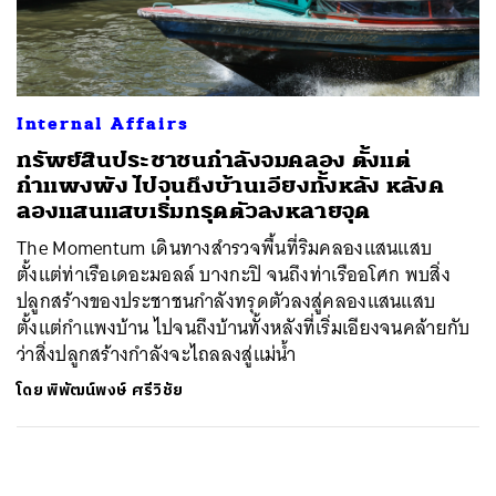
ค้นหา
SHARE
TWEET
LINE
EMAIL
Internal Affairs
ทรัพย์สินประชาชนกำลังจมคลอง ตั้งแต่
กำแพงพัง ไปจนถึงบ้านเอียงทั้งหลัง หลังค
ลองแสนแสบเริ่มทรุดตัวลงหลายจุด
The Momentum เดินทางสำรวจพื้นที่ริมคลองแสนแสบ
ตั้งแต่ท่าเรือเดอะมอลล์ บางกะปิ จนถึงท่าเรืออโศก พบสิ่ง
ปลูกสร้างของประชาชนกำลังทรุดตัวลงสู่คลองแสนแสบ
ตั้งแต่กำแพงบ้าน ไปจนถึงบ้านทั้งหลังที่เริ่มเอียงจนคล้ายกับ
ว่าสิ่งปลูกสร้างกำลังจะไถลลงสู่แม่น้ำ
โดย
พิพัฒน์พงษ์ ศรีวิชัย