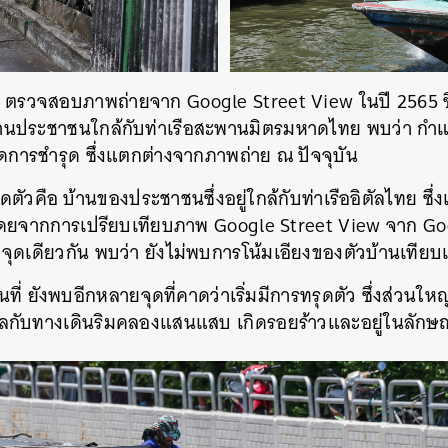
SHARE
TWEET
LINE
EMAIL
รวจสอบภาพถ่ายจาก Google Street View ในปี 2565 ซึ
้านประชาชนใกล้กับท่าเรือสะพานมิตรมหาดไทย พบว่า กำแ
กิดการชำรุด ซึ่งแตกต่างจากภาพถ่าย ณ ปัจจุบัน
ดตัวคือ บ้านของประชาชนซึ่งอยู่ใกล้กับท่าเรืออิตัลไทย ซึ่งเป
 โดยจากการเปรียบเทียบภาพ Google Street View จาก Go
 จุดเดียวกัน พบว่า ยังไม่พบการโน้มเอียงของตัวบ้านเทียบเ
ที่ ยังพบอีกหลายจุดที่คาดว่าเริ่มมีการทรุดตัว ซึ่งส่วนให
ุคคลกับทางเดินริมคลองแสนแสบ เกิดรอยร้าวและอยู่ในลักษ