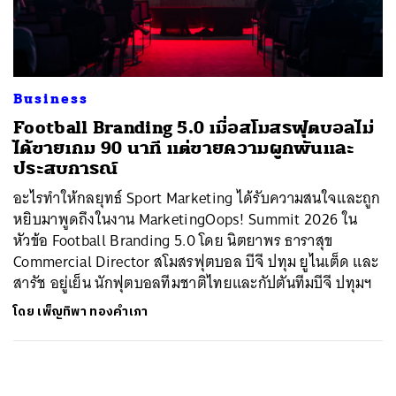
ค้นหา
SHARE
TWEET
LINE
EMAIL
Business
Football Branding 5.0 เมื่อสโมสรฟุตบอลไม่
ได้ขายเกม 90 นาที แต่ขายความผูกพันและ
ประสบการณ์
อะไรทำให้กลยุทธ์ Sport Marketing ได้รับความสนใจและถูก
หยิบมาพูดถึงในงาน MarketingOops! Summit 2026 ใน
หัวข้อ Football Branding 5.0 โดย นิตยาพร ธาราสุข
Commercial Director สโมสรฟุตบอล บีจี ปทุม ยูไนเต็ด และ
สารัช อยู่เย็น นักฟุตบอลทีมชาติไทยและกัปตันทีมบีจี ปทุมฯ
โดย
เพ็ญทิพา ทองคำเภา