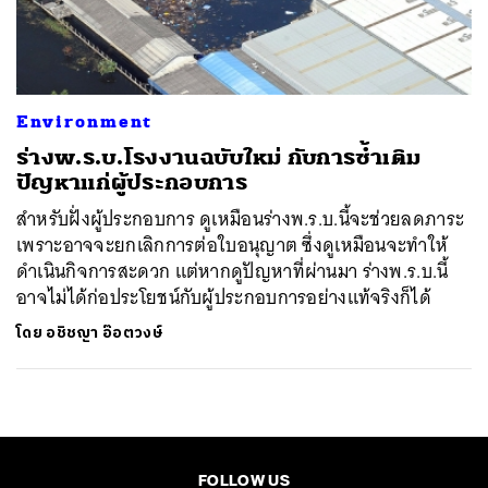
ค้นหา
SHARE
TWEET
LINE
EMAIL
Environment
ร่างพ.ร.บ.โรงงานฉบับใหม่ กับการซ้ำเติม
ปัญหาแก่ผู้ประกอบการ
สำหรับฝั่งผู้ประกอบการ ดูเหมือนร่างพ.ร.บ.นี้จะช่วยลดภาระ
เพราะอาจจะยกเลิกการต่อใบอนุญาต ซึ่งดูเหมือนจะทำให้
ดำเนินกิจการสะดวก แต่หากดูปัญหาที่ผ่านมา ร่างพ.ร.บ.นี้
อาจไม่ได้ก่อประโยชน์กับผู้ประกอบการอย่างแท้จริงก็ได้
โดย
อชิชญา อ๊อตวงษ์
FOLLOW US