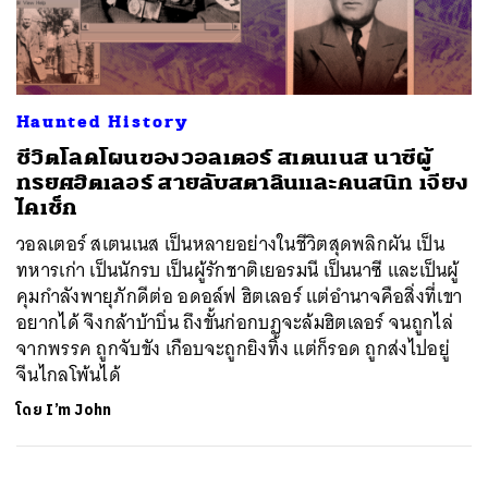
ค้นหา
Haunted History
SHARE
TWEET
LINE
EMAIL
ชีวิตโลดโผนของวอลเตอร์ สเตนเนส นาซีผู้
ทรยศฮิตเลอร์ สายลับสตาลินและคนสนิท เจียง
ไคเช็ก
วอลเตอร์ สเตนเนส เป็นหลายอย่างในชีวิตสุดพลิกผัน เป็น
ทหารเก่า เป็นนักรบ เป็นผู้รักชาติเยอรมนี เป็นนาซี และเป็นผู้
คุมกำลังพายุภักดีต่อ อดอล์ฟ ฮิตเลอร์ แต่อำนาจคือสิ่งที่เขา
อยากได้ จึงกล้าบ้าบิ่น ถึงขั้นก่อกบฏจะล้มฮิตเลอร์ จนถูกไล่
จากพรรค ถูกจับขัง เกือบจะถูกยิงทิ้ง แต่ก็รอด ถูกส่งไปอยู่
จีนไกลโพ้นได้
โดย
I’m John