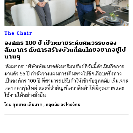
ค้นหา
SHARE
TWEET
LINE
EMAIL
The Chair
องค์กร 100 ปี เป้าหมายระดับศตวรรษของ
สัมมากร กับการสร้างบ้านที่คนไทยอยากอยู่ไป
นานๆ
‘สัมมากร’ บริษัทพัฒนาอสังหาริมทรัพย์ที่วันนี้ดำเนินกิจการ
มาแล้ว 55 ปี กำลังวางแผนการเดินทางไปอีกเกือบครึ่งทาง
เป็นองค์กร 100 ปี ที่สามารถปรับตัวให้เข้ากับยุคสมัย เริ่มเจาะ
ตลาดคนรุ่นใหม่ และที่สำคัญพัฒนาสินค้าให้มีคุณภาพและ
ใช้งานได้อย่างยั่งยืน
โดย
สุภชาติ เล็บนาค
,
กฤตนัย จงไกรจักร