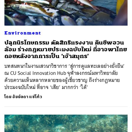
Environment
ปลุกนิรโทษกรรม ตัดสิทธิแรงงาน คืนชีพอวน
ล้อม ร่างกฎหมายประมงฉบับใหม่ ที่อาจพาไทย
ถอยหลังจากการเป็น ‘เจ้าสมุทร’
บทสนทนาในงานเสวนาวิชาการ ‘สู่การดูแลทะเลอย่างยั่งยืน’
ณ CU Social Innovation Hub จุฬาลงกรณ์มหาวิทยาลัย
ด้วยความเห็นหลากหลายของผู้เชี่ยวชาญ ถึงร่างกฎหมาย
ประมงฉบับใหม่ ที่อาจ ‘เสีย’ มากกว่า ‘ได้’
โดย
อัยย์ลดา แซ่โค้ว