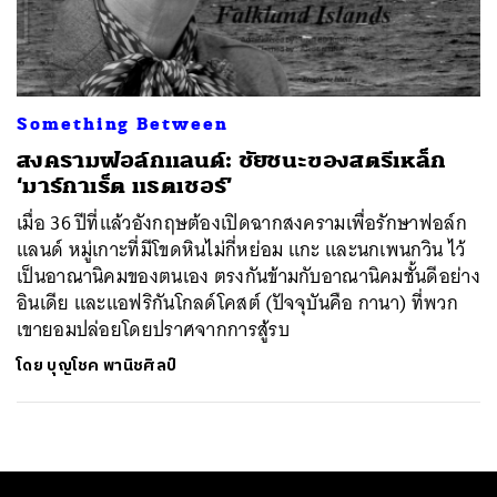
ค้นหา
SHARE
TWEET
LINE
EMAIL
Something Between
สงครามฟอล์กแลนด์: ชัยชนะของสตรีเหล็ก
‘มาร์กาเร็ต แธตเชอร์’
เมื่อ 36 ปีที่แล้วอังกฤษต้องเปิดฉากสงครามเพื่อรักษาฟอล์ก
แลนด์ หมู่เกาะที่มีโขดหินไม่กี่หย่อม แกะ และนกเพนกวิน ไว้
เป็นอาณานิคมของตนเอง ตรงกันข้ามกับอาณานิคมชั้นดีอย่าง
อินเดีย และแอฟริกันโกลด์โคสต์ (ปัจจุบันคือ กานา) ที่พวก
เขายอมปล่อยโดยปราศจากการสู้รบ
โดย
บุญโชค พานิชศิลป์