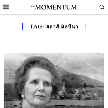
TAG:
สลาส์ มัลบีนา