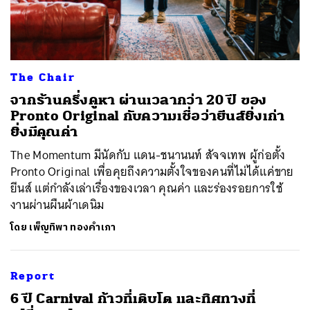
The Chair
จากร้านครึ่งคูหา ผ่านเวลากว่า 20 ปี ของ
Pronto Original กับความเชื่อว่ายีนส์ยิ่งเก่า
ยิ่งมีคุณค่า
The Momentum มีนัดกับ แดน-ชนานนท์ สัจจเทพ ผู้ก่อตั้ง
ค้นหา
Pronto Original เพื่อคุยถึงความตั้งใจของคนที่ไม่ได้แค่ขาย
ยีนส์ แต่กำลังเล่าเรื่องของเวลา คุณค่า และร่องรอยการใช้
SHARE
TWEET
LINE
EMAIL
งานผ่านผืนผ้าเดนิม
โดย
เพ็ญทิพา ทองคำเภา
Report
6 ปี Carnival ก้าวที่เติบโต และทิศทางที่