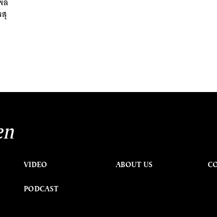
 พล
สุ
en
VIDEO
ABOUT US
C
PODCAST