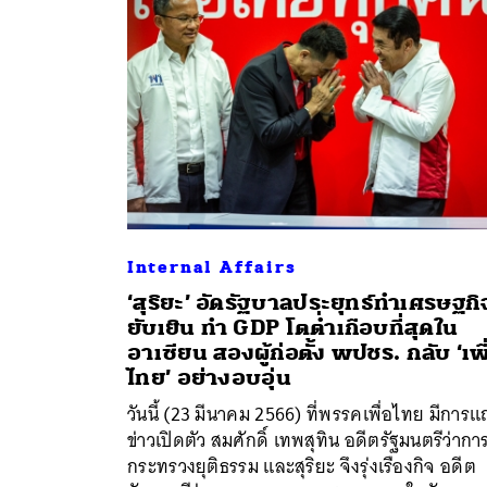
Internal Affairs
‘สุริยะ’ อัดรัฐบาลประยุทธ์ทำเศรษฐกิ
ยับเยิน ทำ GDP โตต่ำเกือบที่สุดใน
อาเซียน สองผู้ก่อตั้ง พปชร. กลับ ‘เพื
ค้
ไทย’ อย่างอบอุ่น
วันนี้ (23 มีนาคม 2566) ที่พรรคเพื่อไทย มีการ
ข่าวเปิดตัว สมศักดิ์ เทพสุทิน อดีตรัฐมนตรีว่ากา
กระทรวงยุติธรรม และสุริยะ จึงรุ่งเรืองกิจ อดีต