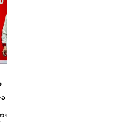
จ
่อ
นหา
SHARE
TWEET
LINE
EMAIL
แถลง
ร