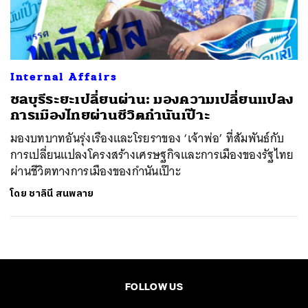
ค้นหา
SHARE
TWEET
LINE
EMAIL
Internal Affairs
ชลบุรีระยะเปลี่ยนผ่าน: มองความเปลี่ยนแปลง
การเมืองไทยผ่านชีวิตกำนันเป๊าะ
มองบทบาทอันรุ่งเรืองและโรยราของ ‘เจ้าพ่อ’ ที่สัมพันธ์กับ
การเปลี่ยนแปลงโครงสร้างเศรษฐกิจและการเมืองของรัฐไทย
ผ่านชีวิตทางการเมืองของกำนันเป๊าะ
โดย
ชาลินี สนพลาย
FOLLOW US