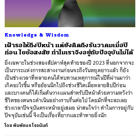
ค้นหา
Knowledge & Wisdom
SHARE
TWEET
LINE
EMAIL
เฝ้ารอให้ถึงปีหน้า แต่ยังคิดถึงธันวาคมเมื่อปี
ก่อน ไขข้อสงสัย ทำไมเราจึงอยู่กับปัจจุบันไม่ได้
ยิ่งเฉพาะในช่วงสองสัปดาห์สุดท้ายของปี 2023 ที่นอกจากจะ
เป็นวาระแห่งการสะสางงานก่อนจะถึงวันหยุดยาวแล้ว ก็ยัง
เป็นช่วงเวลาที่หลายคนได้ทบทวนเหตุการณ์ในปีที่ผ่านมาว่า
เกิดอะไรขึ้น หรือย้อนนึกไปถึงช่วงชีวิตเมื่อหลายสิบปีก่อน
และบางคนก็ได้เริ่มต้นวางแผนสำหรับปีหน้าด้วยความหวังว่า
ชีวิตของตนจะดำเนินอย่างราบรื่นต่อไป โดยมักที่จะละเลย
ช่วงเวลาปัจจุบันตรงหน้าอยู่เสมอ น่าสนใจว่า ทำไมการอยู่กับ
ปัจจุบันเช่นนี้ จึงเป็นเรื่องที่ยากและท้าทายยิ่งนัก
โดย
พิมพ์ชนก โรจนันท์