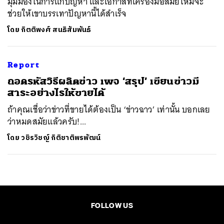
มุมมองในการแก้ปัญหา และโอกาสที่เครื่องมือสมัยใหม่จะ
ช่วยให้เขาบรรเทาปัญหานี้ได้สำเร็จ
โดย
กิตติพงศ์ สนธิสัมพันธ์
Report
ถอดรหัสวิธีผลิตข่าว เพจ ‘สรุป’ เขียนข่าวมี
สาระอย่างไรให้ขายได้
ถ้าคุณเชื่อว่าข่าวที่ขายได้ต้องเป็น ‘ข่าวฉาว’ เท่านั้น บอกเลย
ว่าหมดสมัยแล้วครับ!...
โดย
วชิรวิชญ์ กิติชาติพรพัฒน์
FOLLOW US