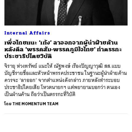
ค้นหา
SHARE
TWEET
LINE
EMAIL
Internal Affairs
เพื่อไทยแนะ ‘เท้ง’ ลาออกจากผู้นำฝ่ายค้าน
หลังดีล ‘พรรคส้ม-พรรคภูมิใจไทย’ ทำตรรกะ
ประชาธิปไตยวิบัติ
จิรายุ ห่วงทรัพย์​ แนะให้ ณัฐพงษ์ เรืองปัญญาวุฒิ สส.แบบ
บัญชีรายชื่อและหัวหน้าพรรคประชาชน ในฐานะผู้นำฝ่ายค้าน
ควรจะ ‘ลาออก’ จากตำแหน่งดังกล่าว ภายหลังทำระบอบ
ประชาธิปไตยเสีย โหวตนายกฯ แต่พยายามบอกว่า ตนเอง
เป็นฝ่านค้าน ถือว่าเป็นตรรกะที่วิบัติ
โดย
THE MOMENTUM TEAM