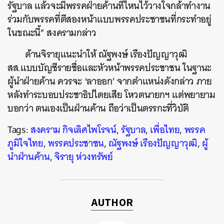
รัฐบาล แล้วจะมีพรรคฝ่ายค้านที่ไหนไว้วางใจกล้าทำงาน
ร่วมกับพรรคที่ตีสองหน้าแบบพรรคประชาชนที่กระทำอยู่
ในขณะนี้” สงครามกล่าว
ค้นหา
ด้านจิรายุแนะนำให้ ณัฐพงษ์ เรืองปัญญาวุฒิ
SHARE
TWEET
LINE
EMAIL
สส.แบบบัญชีรายชื่อและหัวหน้าพรรคประชาชน ในฐานะ
ผู้นำฝ่ายค้าน ควรจะ ‘ลาออก’ จากตำแหน่งดังกล่าว ภาย
หลังทำระบอบประชาธิปไตยเสีย โหวตนายกฯ แต่พยายาม
บอกว่า ตนเองเป็นฝ่านค้าน ถือว่าเป็นตรรกะที่วิบัติ
Tags:
สงคราม กิจเลิศไพโรจน์
,
รัฐบาล
,
เพื่อไทย
,
พรรค
ภูมิใจไทย
,
พรรคประชาชน
,
ณัฐพงษ์ เรืองปัญญาวุฒิ
,
ผู้
นำฝ่านค้าน
,
จิรายุ ห่วงทรัพย์
AUTHOR