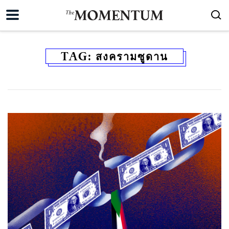
TAG:
สงครามซูดาน