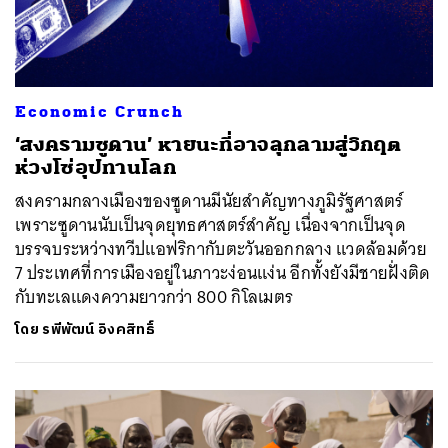
Economic Crunch
‘สงครามซูดาน’ หายนะที่อาจลุกลามสู่วิกฤต
ห่วงโซ่อุปทานโลก
สงครามกลางเมืองของซูดานมีนัยสำคัญทางภูมิรัฐศาสตร์
เพราะซูดานนับเป็นจุดยุทธศาสตร์สำคัญ เนื่องจากเป็นจุด
บรรจบระหว่างทวีปแอฟริกากับตะวันออกกลาง แวดล้อมด้วย
7 ประเทศที่การเมืองอยู่ในภาวะง่อนแง่น อีกทั้งยังมีชายฝั่งติด
กับทะเลแดงความยาวกว่า 800 กิโลเมตร
โดย
รพีพัฒน์ อิงคสิทธิ์
ค้นหา
SHARE
TWEET
LINE
EMAIL