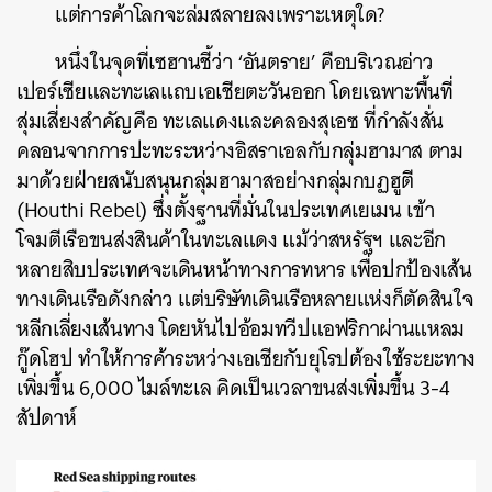
แต่การค้าโลกจะล่มสลายลงเพราะเหตุใด?
หนึ่งในจุดที่เซฮานชี้ว่า ‘อันตราย’ คือบริเวณอ่าว
เปอร์เซียและทะเลแถบเอเชียตะวันออก โดยเฉพาะพื้นที่
สุ่มเสี่ยงสำคัญคือ ทะเลแดงและคลองสุเอซ ที่กำลังสั่น
คลอนจากการปะทะระหว่างอิสราเอลกับกลุ่มฮามาส ตาม
มาด้วยฝ่ายสนับสนุนกลุ่มฮามาสอย่างกลุ่มกบฏฮูตี
(Houthi Rebel) ซึ่งตั้งฐานที่มั่นในประเทศเยเมน เข้า
โจมตีเรือขนส่งสินค้าในทะเลแดง แม้ว่าสหรัฐฯ และอีก
หลายสิบประเทศจะเดินหน้าทางการทหาร เพื่อปกป้องเส้น
ทางเดินเรือดังกล่าว แต่บริษัทเดินเรือหลายแห่งก็ตัดสินใจ
หลีกเลี่ยงเส้นทาง โดยหันไปอ้อมทวีปแอฟริกาผ่านแหลม
กู๊ดโฮป ทำให้การค้าระหว่างเอเชียกับยุโรปต้องใช้ระยะทาง
เพิ่มขึ้น 6,000 ไมล์ทะเล คิดเป็นเวลาขนส่งเพิ่มขึ้น 3-4
สัปดาห์