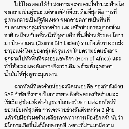
ไม่มีใครตอบได้ว่า สงครามจะจบลงเมื่อไรและฝ่ายใด
จะกลายเป็นผู้ชนะ แต่ฉากทัศน์ที่เลวร้ายที่สุดคือ การที่
ซูดานกลายเป็นรัฐล้มเหลว จนกลายสภาพเป็นพื้นที่
กบดานของกลุ่มก่อการร้าย และเครือข่ายอาชญากรข้าม
ชาติ เหมือนกับครั้งหนึ่งที่ซูดานคือ พื้นที่ซ่อนตัวของ โอซา
มา บิน-ลาเดน (Osama Bin Laden) รวมถึงเส้นทางขนส่ง
อาวุธแห่งใหม่ของกลุ่มหัวรุนแรง โดยความขัดแย้งอาจ
ลุกลามไปทั่วพื้นที่จะงอยแอฟริกา (Horn of Africa) และ
ทำให้ทะเลแดงอันตรายยิ่งกว่าเดิม พร้อมทั้งฉุดราคา
น้ำมันให้พุ่งสูงทะลุเพดาน
ฉากทัศน์ที่เลวร้ายน้อยลงนิดหน่อยคือ กองกำลังฝ่าย
SAF กำชัย ซึ่งอาจเป็นการขยายอิทธิพลของอิหร่านและ
รัสเซีย คู่ขัดแย้งสำคัญของโลกตะวันตก แต่ฉากทัศน์ที่
ยอดเยี่ยมที่สุดคือ การเจรจาอย่างสันติระหว่าง 2 ฝ่าย
แล้วจับมือร่วมสร้างเสถียรภาพทางการเมืองอีกครั้ง นับว่า
มีโอกาสเกิดขึ้นได้น้อยลงทุกที เพราะที่ผ่านมามีความ