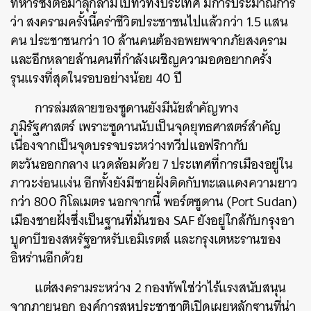
ทหารซึ่งต่อมาลุกลามไปทั่วทั้งประเทศ มีการประมาณการ
ว่า สงครามครั้งนี้คร่าชีวิตประชาชนไปแล้วกว่า 1.5 แสน
คน ประชาชนกว่า 10 ล้านคนต้องอพยพจากภัยสงคราม
และอีกหลายล้านคนที่กำลังเผชิญความอดอยากครั้ง
รุนแรงที่สุดในรอบอย่างน้อย 40 ปี
การล่มสลายของซูดานยังมีนัยสำคัญทาง
ภูมิรัฐศาสตร์ เพราะซูดานนับเป็นจุดยุทธศาสตร์สำคัญ
เนื่องจากเป็นจุดบรรจบระหว่างทวีปแอฟริกากับ
ตะวันออกกลาง แวดล้อมด้วย 7 ประเทศที่การเมืองอยู่ใน
ภาวะง่อนแง่น อีกทั้งยังมีชายฝั่งติดกับทะเลแดงความยาว
กว่า 800 กิโลเมตร นอกจากนี้ พอร์ตซูดาน (Port Sudan)
เมืองชายฝั่งซึ่งเป็นฐานที่มั่นของ SAF ยังอยู่ใกล้กับกรุงอา
บูดาบีของสหรัฐอาหรับเอมิเรตส์ และกรุงเตหะรานของ
อิหร่านอีกด้วย
แต่สงครามระหว่าง 2 กองทัพใช่ว่าไร้แรงสนับสนุน
จากภายนอก องค์การสหประชาชาติเปิดเผยหลักฐานที่น่า