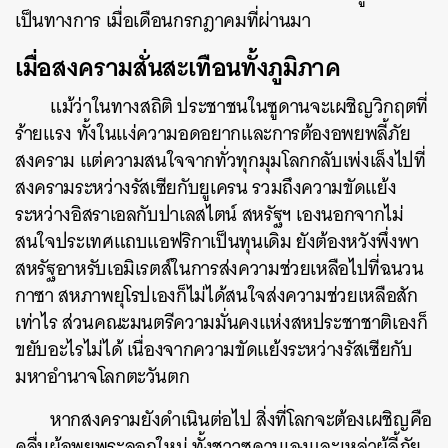
เป็นทางการ เมื่อเดือนกรกฎาคมที่ผ่านมา
เมื่อสงครามสั่นสะเทือนทั้งภูมิภาค
แม้ว่าในทางสถิติ ประชาชนในซูดานจะเผชิญวิกฤตที่
ร้ายแรง ทั้งในแง่ความอดอยากและการต้องอพยพลี้ภัย
ค้นหา
สงคราม แต่ความสนใจจากทั่วทุกมุมโลกกลับเพ่งเล็งไปที่
SHARE
TWEET
LINE
EMAIL
สงครามระหว่างรัสเซียกับยูเครน รวมถึงความขัดแย้ง
ระหว่างอิสราเอลกับปาเลสไตน์ สหรัฐฯ เองนอกจากไม่
สนใจประเทศแถบแอฟริกาเป็นทุนเดิม ยังต้องหวังพึ่งพา
สหรัฐอาหรับเอมิเรตส์ในการส่งความช่วยเหลือไปที่ฉนวน
กาซา สหภาพยุโรปเองก็ไม่ได้สนใจส่งความช่วยเหลือสัก
เท่าไร ส่วนคณะมนตรีความมั่นคงแห่งสหประชาชาติเองก็
ขยับอะไรไม่ได้ เนื่องจากความขัดแย้งระหว่างรัสเซียกับ
มหาอำนาจโลกตะวันตก
หากสงครามยังดำเนินต่อไป สิ่งที่โลกจะต้องเผชิญคือ
คลื่นผู้อพยพระลอกใหม่ ทั้งชาวซูดานเองและเหล่าผู้ลี้ภัย