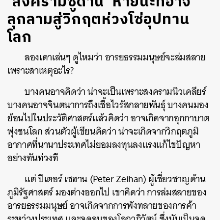
‘สงครามซูดาน’ หายนะที่อาจ
ลุกลามสู่วิกฤตห่วงโซ่อุปทาน
โลก
ลองเดาเล่นๆ ดูไหมว่า อารยธรรมมนุษย์จะล่มสลาย
เพราะสาเหตุอะไร?
บางคนอาจคิดว่า น่าจะเป็นเพราะสงครามนิวเคลียร์
บางคนอาจจินตนาการถึงเชื้อไวรัสกลายพันธุ์ บางคนมอง
ย้อนไปในประวัติศาสตร์แล้วคิดว่า อาจเกิดจากอุกกาบาต
พุ่งชนโลก ส่วนตัวผู้เขียนคิดว่า น่าจะเกิดจากวิกฤตภูมิ
อากาศที่นานาประเทศไม่ยอมลงทุนลงแรงแก้ไขปัญหา
อย่างทันท่วงที
แต่ ปีเตอร์ เซฮาน (Peter Zeihan) ผู้เชี่ยวชาญด้าน
ภูมิรัฐศาสตร์ มองต่างออกไป เขาคิดว่า การล่มสลายของ
อารยธรรมมนุษย์ อาจเกิดจากการพังทลายของการค้า
ระหว่างประเทศ และจุดจบของโลกาภิวัตน์ ซึ่งนับเป็นจุด