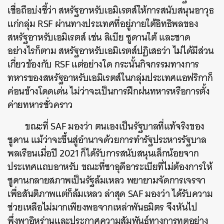
เชื่อถือบ่งชี้ว่า สหรัฐอาหรับเอมิเรตส์ให้การสนับสนุนอาวุธ
แก่กลุ่ม RSF ผ่านทางประเทศที่อยู่ภายใต้อิทธิพลของ
สหรัฐอาหรับเอมิเรตส์ เช่น ลิเบีย ซูดานใต้ และชาด
อย่างไรก็ตาม สหรัฐอาหรับเอมิเรตส์ปฏิเสธว่า ไม่ได้มีส่วน
เกี่ยวข้องกับ RSF แต่อย่างใด กระนั้นกิจกรรมทางการ
ทหารของสหรัฐอาหรับเอมิเรตส์ในกลุ่มประเทศแอฟริกาก็
ค่อนข้างโดดเด่น ไม่ว่าจะเป็นการฝึกฝนทหารหรือการตั้ง
ค่ายทหารชั่วคราว
ขณะที่ SAF มองว่า ตนเองเป็นรัฐบาลที่แท้จริงของ
ซูดาน แม้ว่าจะขึ้นสู่อำนาจด้วยการทำรัฐประหารรัฐบาล
พลเรือนเมื่อปี 2021 ก็ได้รับการสนับสนุนเล็กน้อยจาก
ประเทศแถบอาหรับ ขณะที่ซาอุดีอาระเบียที่ไม่ต้องการให้
ซูดานกลายสภาพเป็นรัฐล้มเหลว พยายามจัดการเจรจา
เพื่อสันติภาพแต่ก็ล้มเหลว ล่าสุด SAF มองว่า ได้รับความ
ช่วยเหลือไม่มากเพียงพอจากเหล่าพันธมิตร จึงหันไป
พึ่งพาอิหร่านและประกาศความสัมพันธ์ทางการทูตอย่าง