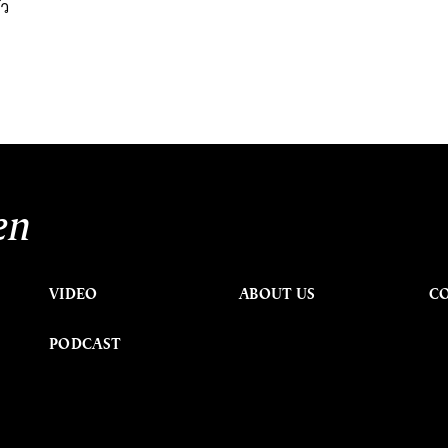
้ว
en
VIDEO
ABOUT US
C
PODCAST