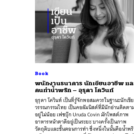
Book
พนักงานธนาคาร นักเขียนอาชีพ แล
คนทำน้ำพริก – อุรุดา โควินท์
ค้
อุรุดา โควินท์ เป็นที่รู้จักพอสมควรในฐานะนักเขี
วรรณกรรมไทย เป็นคอลัมนิสต์ที่มีนักอ่านติดตา
อยู่ไม่น้อย เฟซบุ๊ก Uruda Covin มักโพสต์ภาพ
อาหารหน้าตาดีอยู่เป็นระยะ บางครั้งเป็นภาพ
วัตถุดิบและขั้นตอนการทำ ซึ่งหนึ่งในนั้นคือน้ำพร