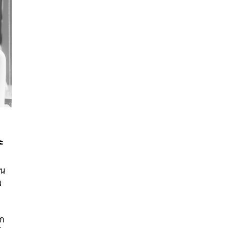
ะ
นหา
ยน
SHARE
TWEET
LINE
EMAIL
ม
ิก