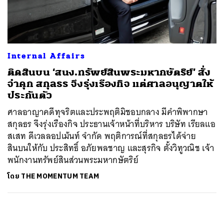
ค้นหา
SHARE
TWEET
LINE
EMAIL
Internal Affairs
ติดสินบน ‘สนง.ทรัพย์สินพระมหากษัตริย์’ สั่ง
จำคุก สกุลธร จึงรุ่งเรืองกิจ แต่ศาลอนุญาตให้
ประกันตัว
ศาลอาญาคดีทุจริตและประพฤติมิชอบกลาง มีคำพิพากษา
สกุลธร จึงรุ่งเรืองกิจ ประธานเจ้าหน้าที่บริหาร บริษัท เรียลแอ
สเสท ดีเวลลอปเม้นท์ จํากัด พฤติการณ์ที่สกุลธรได้จ่าย
สินบนให้กับ ประสิทธิ์ อภัยพลชาญ และสุรกิจ ตั้งวิทูวณิช เจ้า
พนักงานทรัพย์สินส่วนพระมหากษัตริย์
โดย
THE MOMENTUM TEAM