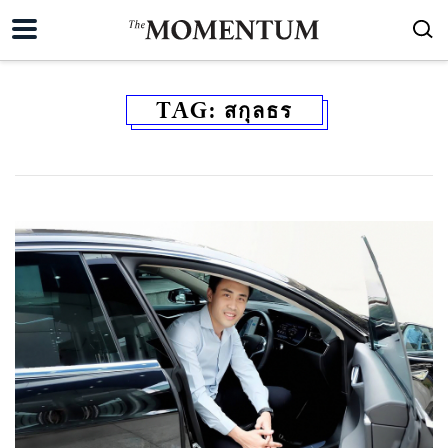
TAG:
สกุลธร