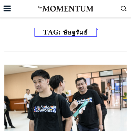
TAG:
ษัษฐรัมย์