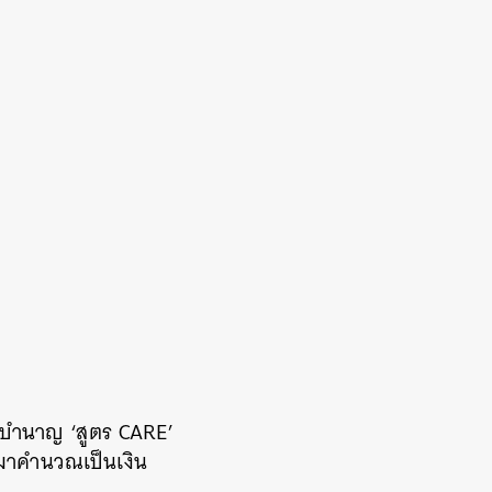
ณบำนาญ ‘สูตร CARE’
นมาคำนวณเป็นเงิน