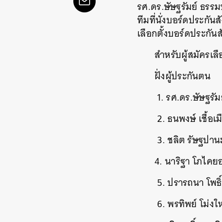
รศ.ดร.ษัษฐรัมย์ ธรรม
ทีมที่นั่งบอร์ดประกัน
เลือกตั้งบอร์ดประกันส
สำหรับผู้สมัครเลื
ฝั่งผู้ประกันตน
1. รศ.ดร.ษัษฐรัม
2. ธนพงษ์ เชื้อเ
3. ชลิต รัษฐปาน
4. นาริฐา โภไคยอ
5. ปรารถนา โพธิ์
6. พรทิพย์ โม่งใ