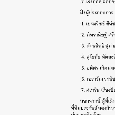
7. เริงฤทธิ์ ลออก
ฝั่งผู้ประกอบการ
1. เปรมวิชช์ สีห์
2. ภัทรานิษฐ์ ศรี
3. รัตนสิทธิ สุภ
4. สุโขทัย หัตถะร
5. อดิศร เกิดมง
6. เอราวัณ วานิ
7. ศราริน เรืองป
นอกจากนี้ ผู้ที
ที่ทีมประกันสังคมก้า
บำนาญอีกด้วย
ค้