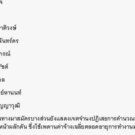
ิจ
ชาติวงษ์
จันทร์ดร
าภรณ์
ัชต์
คล
ชย์หานนท์
ัญญาวุฒิ
่เดินทางมาสมัครบางส่วนยังแสดงเจตจำนงปฏิเสธการคำนว
วหน้าผลักดัน ซึ่งใช้เพดานค่าจ้างเฉลี่ยตลอดอายุการทำงา
นหา