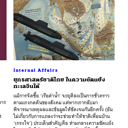
Internal Affairs
ยุทธศาสตร์ชาติไทย ในความขัดแย้ง
ทะเลจีนใต้
แม้การจัดซื้อ ‘เรือดำน้ำ’ จะยุติลงเป็นการชั่วคราว
การ
ตามแรงกดดันของสังคม แต่หากเรากลับมา
นหา
พิจารณาเหตุผลและข้อมูลให้ชัดเจนกันอีกครั้ง (อัน
SHARE
TWEET
LINE
EMAIL
ง
ไม่เกี่ยวกับการแถลงว่าจะช่วยทำให้ชาติเพื่อนบ้าน
‘เกรงใจ’) ประเด็นสำคัญคือ ท่ามกลางความขัดแย้ง