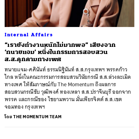
ค้นหา
Internal Affairs
SHARE
TWEET
LINE
EMAIL
“เรายังทำงานหนักไม่มากพอ” เสียงจาก
‘ทนายแจม’ หนึ่งในกรรมการสอบสวน
ส.ส.คุกคามทางเพศ
ทนายแจม-ศศินันท์ ธรรมนิฐินันท์ ส.ส.กรุงเทพฯ พรรคก้าว
ไกล หนึ่งในคณะกรรมการสอบสวนวินัยกรณี ส.ส.ล่วงละเมิด
ทางเพศ ให้สัมภาษณ์กับ The Momentum ถึงผลการ
สอบสวนกรณีขับ วุฒิพงศ์ ทองเหลา ส.ส.ปราจีนบุรี ออกจาก
พรรค และกรณีของ ไชยามพวาน มั่นเพียรจิตต์ ส.ส.เขต
จอมทอง กรุงเทพฯ
โดย
THE MOMENTUM TEAM