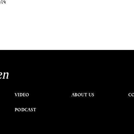
าใจ
en
VIDEO
ABOUT US
C
PODCAST