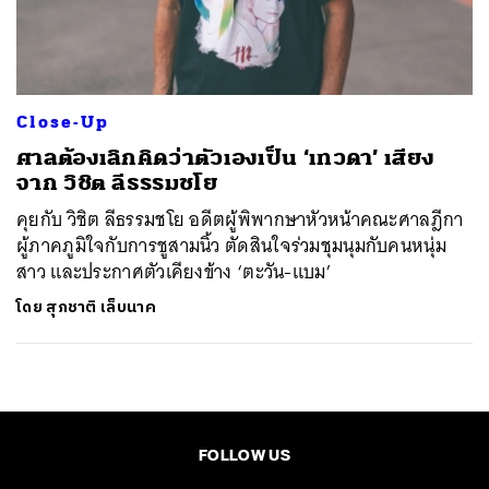
ค้นหา
SHARE
TWEET
LINE
EMAIL
Close-Up
ศาลต้องเลิกคิดว่าตัวเองเป็น ‘เทวดา’ เสียง
จาก วิชิต ลีธรรมชโย
คุยกับ วิชิต ลีธรรมชโย อดีตผู้พิพากษาหัวหน้าคณะศาลฎีกา
ผู้ภาคภูมิใจกับการชูสามนิ้ว ตัดสินใจร่วมชุมนุมกับคนหนุ่ม
สาว และประกาศตัวเคียงข้าง ‘ตะวัน-แบม’
โดย
สุภชาติ เล็บนาค
FOLLOW US