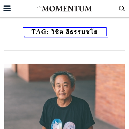
TAG:
วิชิต ลีธรรมชโย