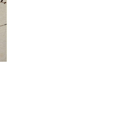
นหา
SHARE
TWEET
LINE
EMAIL