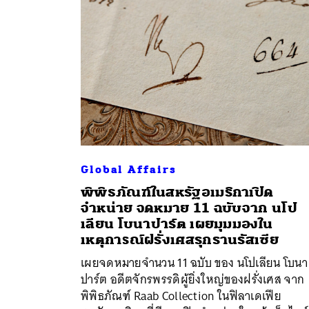
Global Affairs
พิพิธภัณฑ์ในสหรัฐอเมริกาเปิด
จำหน่าย จดหมาย 11 ฉบับจาก นโป
ค้
เลียน โบนาปาร์ต เผยมุมมองใน
เหตุการณ์ฝรั่งเศสรุกรานรัสเซีย
เผยจดหมายจำนวน 11 ฉบับ ของ นโปเลียน โบนา
ปาร์ต อดีตจักรพรรดิผู้ยิ่งใหญ่ของฝรั่งเศส จาก
พิพิธภัณฑ์ Raab Collection ในฟิลาเดเฟีย