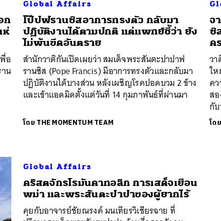
Global Affairs
Gl
ือก
โป๊ปฟรานซิสอาการทรงตัว กลับมา
จา
นหา
ห่
ปฏิบัติงานได้ตามปกติ แต่แพทย์ชี้ว่า ยัง
ซิ
SHARE
TWEET
LINE
EMAIL
ไม่พ้นขีดอันตราย
คร
พื่อ
สำนักวาติกันเปิดเผยว่า สมเด็จพระสันตะปาปาฟ
วาต
ราน
รานซิส (Pope Francis) มีอาการทรงตัวและกลับมา
ใหญ
ปฏิบัติงานได้บางส่วน หลังเผชิญโรคปอดบวม 2 ข้าง
ควา
และเข้าแอดมิดตั้งแต่วันที่ 14 กุมภาพันธ์ที่ผ่านมา
สอง
กั
โดย
THE MOMENTUM TEAM
โด
Global Affairs
​คริสตจักรโรมันคาทอลิก การเสด็จเยือน
พม่า และพระสันตะปาปาของผู้ยากไร้
คุยกับอาจารย์ชัยณรงค์ มนเทียรวิเชียรฉาย ที่