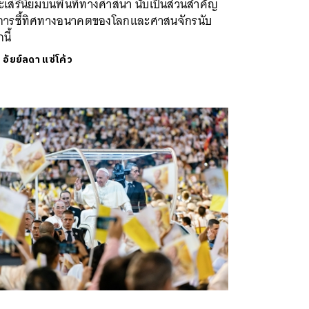
เสรีนิยมบนพื้นที่ทางศาสนา นับเป็นส่วนสำคัญ
การชี้ทิศทางอนาคตของโลกและศาสนจักรนับ
นี้
ย
อัยย์ลดา แซ่โค้ว