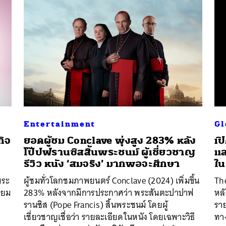
Entertainment
Gl
กิจ
ยอดผู้ชม Conclave พุ่งสูง 283% หลัง
เป
โป๊ปฟรานซิสสิ้นพระชนม์ ผู้เชี่ยวชาญ
แล
รีวิว หนัง ‘สมจริง’ มากพอจะศึกษา
ใน
พระ
ผู้ชมทั่วโลกชมภาพยนตร์ Conclave (2024) เพิ่มขึ้น
The
ียม
283% หลังจากมีการประกาศว่า พระสันตะปาปาฟ
หลั
รานซิส (Pope Francis) สิ้นพระชนม์ โดยผู้
ราย
เชี่ยวชาญเชื่อว่า รายละเอียดในหนัง โดยเฉพาะวิธี
ทาง