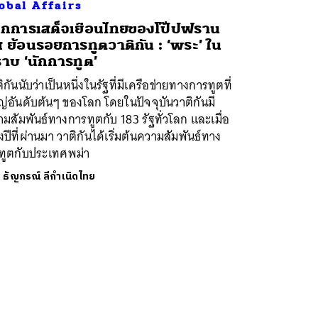
obal Affairs
กการเสด็จเยือนไทยของโป๊ปฟราน
ส ย้อนรอยการทูตวาติกัน : ‘พระ’ ใน
าบ ‘นักการทูต’
ิกันนับว่าเป็นหนึ่งในรัฐที่มีเครือข่ายทางการทูตที่
่อันดับต้นๆ ของโลก โดยในปัจจุบันวาติกันมี
มสัมพันธ์ทางการทูตกับ 183 รัฐทั่วโลก และเมื่อ
ปีที่ผ่านมา วาติกันได้เริ่มต้นความสัมพันธ์ทาง
บทูตกับประเทศพม่า
ย
ธัญภรณ์ ลีกำเนิดไทย