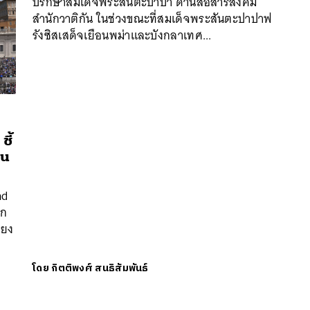
ปรึกษาสมเด็จพระสันตะปาปา ด้านสื่อสารสังคม
สำนักวาติกัน ในช่วงขณะที่สมเด็จพระสันตะปาปาฟ
รังซิสเสด็จเยือนพม่าและบังกลาเทศ...
ี้
็น
nd
ิก
ียง
โดย
กิตติพงศ์ สนธิสัมพันธ์