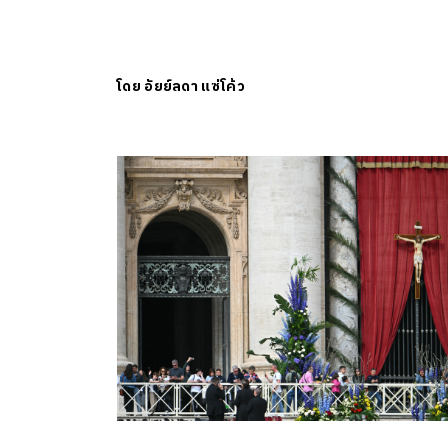
โดย
อัยย์ลดา แซ่โค้ว