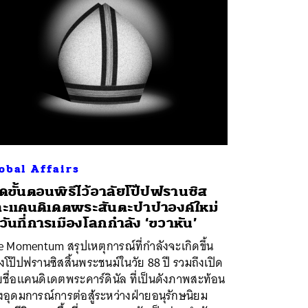
obal Affairs
ิดขั้นตอนพิธีไว้อาลัยโป๊ปฟรานซิส
ะแคนดิเดตพระสันตะปาปาองค์ใหม่
วันที่การเมืองโลกกำลัง ‘ขวาหัน’
 Momentum สรุปเหตุการณ์ที่กำลังจะเกิดขึ้น
งโป๊ปฟรานซิสสิ้นพระชนม์ในวัย 88 ปี รวมถึงเปิด
ชื่อแคนดิเดตพระคาร์ดินัล ที่เป็นดังภาพสะท้อน
อุดมการณ์การต่อสู้ระหว่างฝ่ายอนุรักษนิยม