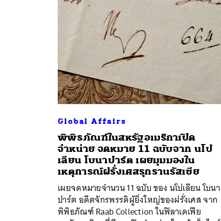
Global Affairs
พิพิธภัณฑ์ในสหรัฐอเมริกาเปิด
จำหน่าย จดหมาย 11 ฉบับจาก นโป
เลียน โบนาปาร์ต เผยมุมมองใน
ค้
เหตุการณ์ฝรั่งเศสรุกรานรัสเซีย
เผยจดหมายจำนวน 11 ฉบับ ของ นโปเลียน โบนา
ปาร์ต อดีตจักรพรรดิผู้ยิ่งใหญ่ของฝรั่งเศส จาก
พิพิธภัณฑ์ Raab Collection ในฟิลาเดเฟีย