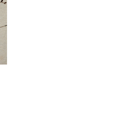
นหา
SHARE
TWEET
LINE
EMAIL