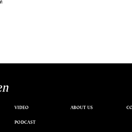
ี่
en
VIDEO
ABOUT US
C
PODCAST