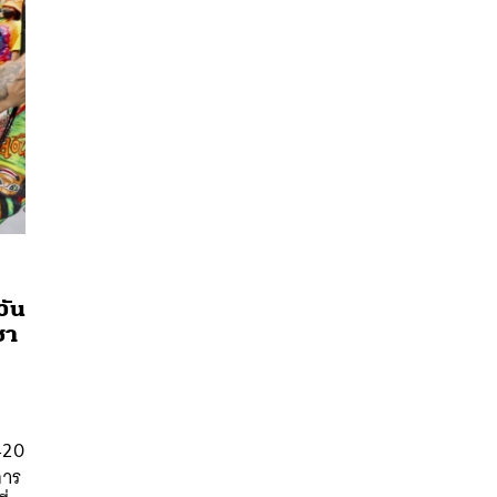
วัน
ชา
นหา
SHARE
TWEET
LINE
EMAIL
420
การ