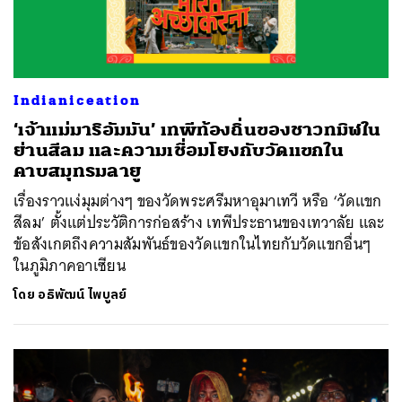
Indianiceation
‘เจ้าแม่มาริอัมมัน’ เทพีท้องถิ่นของชาวทมิฬใน
ย่านสีลม และความเชื่อมโยงกับวัดแขกใน
คาบสมุทรมลายู
เรื่องราวแง่มุมต่างๆ ของวัดพระศรีมหาอุมาเทวี หรือ ‘วัดแขก
สีลม’ ตั้งแต่ประวัติการก่อสร้าง เทพีประธานของเทวาลัย และ
ข้อสังเกตถึงความสัมพันธ์ของวัดแขกในไทยกับวัดแขกอื่นๆ
ในภูมิภาคอาเซียน
โดย
อธิพัฒน์ ไพบูลย์