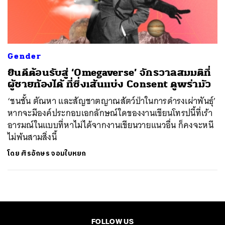
ค้นหา
SHARE
TWEET
LINE
EMAIL
Gender
ยินดีต้อนรับสู่ ‘Omegaverse’ จักรวาลสมมติที่
ผู้ชายท้องได้ ที่ซึ่งเส้นแบ่ง Consent ดูพร่ามัว
‘ชนชั้น ตัณหา และสัญชาตญาณสัตว์ป่าในการดำรงเผ่าพันธุ์’
หากจะมีองค์ประกอบเอกลักษณ์ใดของงานเขียนโทรปนี้ที่เร้า
อารมณ์ในแบบที่หาไม่ได้จากงานเขียนวายแนวอื่น ก็คงจะหนี
ไม่พ้นสามสิ่งนี้
โดย
ศิรอักษร จอมใบหยก
FOLLOW US