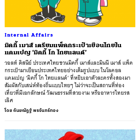
Internal Affairs
มิคกี้ เมาส์ เตรียมแพ็คกระเป๋าเยือนไทยใน
แคมเปญ ‘มิคกี้ โก ไทยแลนด์’
วอลท์ ดิสนีย์ ประเทศไทยชวนมิคกี้ เมาส์และมินนี เมาส์ แพ็ค
กระเป๋ามาเยือนประเทศไทยอย่างเต็มรูปแบบ ในโลคอล
แคมเปญ ‘มิคกี้ โก ไทยแลนด์’ ที่หยิบเอาตัวละครทั้งสองมา
สัมผัสกับเสน่ห์ท้องถิ่นแบบไทยๆ ไม่ว่าจะเป็นสถานที่ท่อง
เที่ยวที่มีเอกลักษณ์ วัฒนธรรมที่สวยงาม หรืออาหารไทยรส
เลิศ
โดย
กันยณัฏฐ์ พรจันทร์ทอง
ค้นหา
SHARE
TWEET
LINE
EMAIL