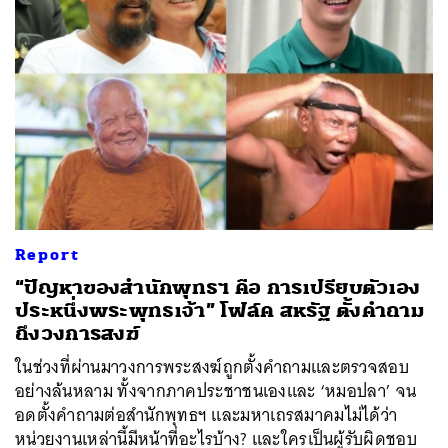
ค้นหา
SHARE
TWEET
LINE
EMAIL
Report
“ปัญหาของสำนักพุทธฯ คือ การเปรียบตัวเอง
ประหนึ่งพระพุทธเจ้า” โฟล์ค สหรัฐ ตั้งคำถาม
ถึงวงการสงฆ์
ในช่วงที่ผ่านมาวงการพระสงฆ์ถูกตั้งคำถามและตรวจสอบ
อย่างล้นหลาม ทั้งจากภาคประชาชนเองและ ‘หมอปลา’ จน
อดตั้งคำถามต่อสำนักพุทธฯ และมหาเถรสมาคมไม่ได้ว่า
หน่วยงานเหล่านี้มีหน้าที่อะไรบ้าง? และใครเป็นผู้รับผิดชอบ