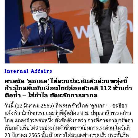
ค้นหา
Internal Affairs
SHARE
TWEET
LINE
EMAIL
ศาลนัด ‘ลูกเกด’ ไต่สวนประกันตัวด่วนพรุ่งนี้
ก้าวไกลยืนยันเงื่อนไขปล่อยตัวคดี 112 ห้ามทำ
ผิดซ้ำ – ใส่กำไล ขัดหลักการสากล
วันนี้ (22 มีนาคม 2565) ที่พรรคก้าวไกล ‘ลูกเกด’ - ชลธิชา
แจ้งเร็ว นักกิจกรรมและว่าที่ผู้สมัคร ส.ส. ปทุมธานี พรรคก้าว
ไกล แถลงข่าวตอนหนึ่ง ตั้งข้อสังเกตว่า การที่ศาลอาญารัชดา
เรียกตัวเพื่อไต่สวนประกันตัวชั่วคราวเป็นการเร่งด่วน ในวันที่
23 มีนาคม 2565 นั้น เป็นการไต่สวนอย่างรวดเร็ว กระชั้นชิด