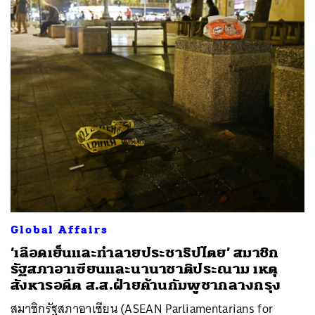
Global Affairs
‘เลือดเย็นและทำลายประชาธิปไตย’ สมาชิก
รัฐสภาอาเซียนและนานาชาติประณาม เหตุ
สังหารอดีต ส.ส.ฝ่ายค้านกัมพูชากลางกรุง
สมาชิกรัฐสภาอาเซียน (ASEAN Parliamentarians for