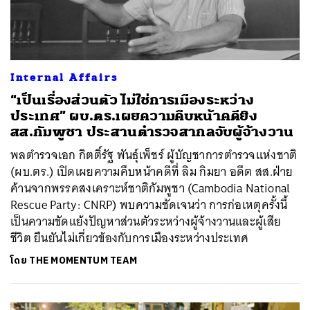
Internal Affairs
“เป็นเรื่องส่วนตัว ไม่ใช่การเมืองระหว่าง
ประเทศ” ผบ.ตร.เผยความคืบหน้าคดียิง
สส.กัมพูชา ประสานตำรวจสากลจับผู้จ้างวาน
พลตำรวจเอก กิตติ์รัฐ พันธุ์เพ็ชร์ ผู้บัญชาการตำรวจแห่งชาติ
(ผบ.ตร.) เปิดเผยความคืบหน้าคดีที่ ลิม กิมยา อดีต สส.ฝ่าย
ค้านจากพรรคสงเคราะห์ชาติกัมพูชา (Cambodia National
Rescue Party: CNRP) พบความชัดเจนว่า การก่อเหตุครั้งนี้
เป็นความขัดแย้งปัญหาส่วนตัวระหว่างผู้จ้างวานและผู้เสีย
ชีวิต ยืนยันไม่เกี่ยวข้องกับการเมืองระหว่างประเทศ
โดย
THE MOMENTUM TEAM
ค้นหา
SHARE
TWEET
LINE
EMAIL