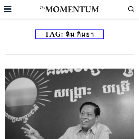
TAG:
ลิม กิมยา