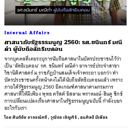
Internal Affairs
ศาสนากับรัฐธรรมนูญ 2560: รศ.ชนินทร์ มณี
ดำ ผู้นับถือลัทธิเบคอน
จากบุคคลที่เคยระบุการนับถือศาสนาในบัตรประชาชนไว้ว่า
เป็น ‘ลัทธิเบคอน’ รศ. ชนินทร์ มณีดำ อาจารย์ประจำสาขา
วิชานิติศาสตร์ ม.ราชภัฏบ้านสมเด็จเจ้าพระยา บอกว่า ทำ
บัตรประชาชนครั้งหน้าคงไม่ได้นับถือลัทธิเบคอนแล้ว เพราะ
ภายใต้รัฐธรรมนูญ 2560 ยึดเกณฑ์ศาสนาตามกรมการ
ศาสนาที่ให้มีเพียง พุทธ คริสต์ อิสลาม พราหมณ์-ฮินดู ซิกข์
การเปลี่ยนแปลงเรื่องศาสนาในรัฐธรรมนูญฉบับนี้ กำลังบอก
อะไรกับเรา
โดย
สันติชัย อาภรณ์ศรี
,
วุฒิกร เชิญศิริ
,
ธนศิลป์ มีเพียร
ค้นหา