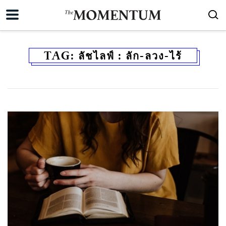
TAG:
ลัชไลฟ์ : ลัก-ลวง-ไร้