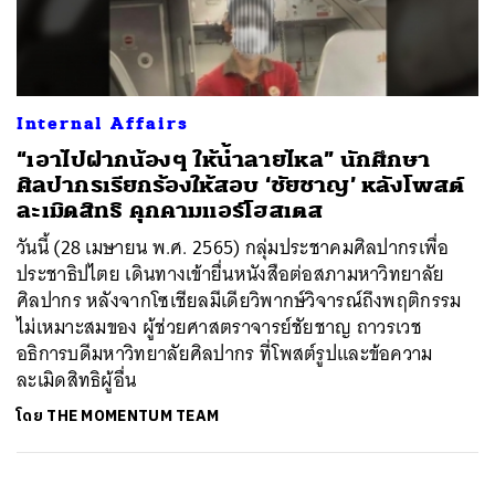
ค้นหา
Internal Affairs
SHARE
TWEET
LINE
EMAIL
“เอาไปฝากน้องๆ ให้น้ำลายไหล” นักศึกษา
ศิลปากรเรียกร้องให้สอบ ‘ชัยชาญ’ หลังโพสต์
ละเมิดสิทธิ คุกคามแอร์โฮสเตส
วันนี้ (28 เมษายน พ.ศ. 2565) กลุ่มประชาคมศิลปากรเพื่อ
ประชาธิปไตย เดินทางเข้ายื่นหนังสือต่อสภามหาวิทยาลัย
ศิลปากร หลังจากโซเชียลมีเดียวิพากษ์วิจารณ์ถึงพฤติกรรม
ไม่เหมาะสมของ ผู้ช่วยศาสตราจารย์ชัยชาญ ถาวรเวช
อธิการบดีมหาวิทยาลัยศิลปากร ที่โพสต์รูปและข้อความ
ละเมิดสิทธิผู้อื่น
โดย
THE MOMENTUM TEAM