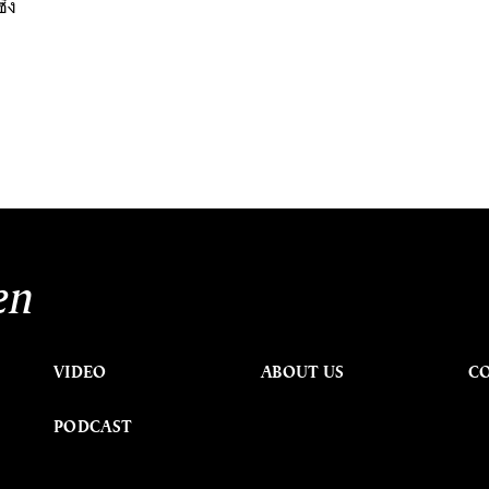
่ง
en
VIDEO
ABOUT US
C
PODCAST