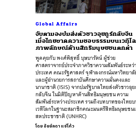
Global Affairs
จับตามองปมส่งตัวชาวอุยกูร์กลับจีน
เมื่อไทยขาดความชอบธรรมบนเวทีโ
ภาพลักษณ์ด้านสิทธิมนุษยชนตกต่ำ
พูดคุยกับ พงศ์พิสุทธิ์ บุษบารัตน์ ผู้ช่วย
ศาสตราจารย์ประจำภาควิชาความสัมพันธ์ระหว่
ประเทศ คณะรัฐศาสตร์ จุฬาลงกรณ์มหาวิทยาลั
และผู้อำนวยการสถาบันศึกษาความมั่นคงและ
นานาชาติ (ISIS) จากปมรัฐบาลไทยส่งตัวชาวอุยก
กลับจีน ในมิติปัญหาด้านสิทธิมนุษยชน ความ
สัมพันธ์ระหว่างประเทศ รวมถึงบทบาทของไทยบ
เวทีโลกในฐานะสมาชิกคณะมนตรีสิทธิมนุษยชนแ
สหประชาชาติ (UNHRC)
โดย
อัยย์ลดา แซ่โค้ว