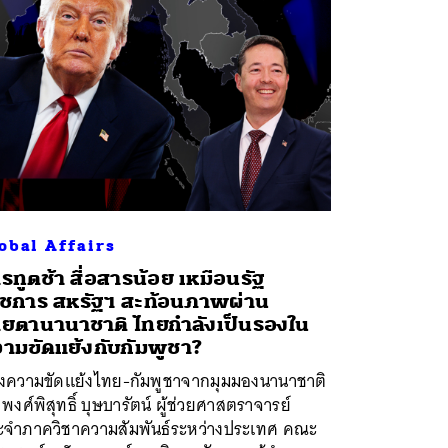
obal Affairs
รทูตช้า สื่อสารน้อย เหมือนรัฐ
ชการ สหรัฐฯ สะท้อนภาพผ่าน
ยตานานาชาติ ไทยกำลังเป็นรองใน
ามขัดแย้งกับกัมพูชา?
งความขัดแย้งไทย-กัมพูชาจากมุมมองนานาชาติ
 พงศ์พิสุทธิ์ บุษบารัตน์ ผู้ช่วยศาสตราจารย์
ะจำภาควิชาความสัมพันธ์ระหว่างประเทศ คณะ