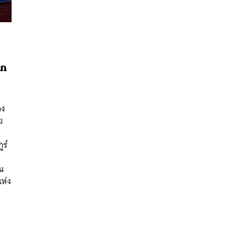
ลก
าง
ย
ูร์
น
ห่ง