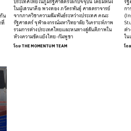
ประเทศไทยในภูมิรัฐศาสตร์โลกปัจจุบัน โดยมีหนึ่ง
รั
ในผู้เสวนาคือ พวงทอง ภวัครพันธุ์ ศาสตราจารย์
กา
อ
จากภาควิชาความสัมพันธ์ระหว่างประเทศ คณะ
(In
กัน
รัฐศาสตร์ จุฬาลงกรณ์มหาวิทยาลัย วิเคราะห์ภาพ
Stu
ที่
รวมการต่างประเทศไทยและหนทางสู่สันติภาพใน
ต่
ห้วงความขัดแย้งไทย-กัมพูชา
ในเ
โดย
THE MOMENTUM TEAM
โด
นหา
SHARE
TWEET
LINE
EMAIL