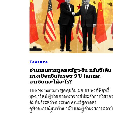
Feature
อ่านเกมการทูตสหรัฐฯ-จีน ทรัมป์เดิน
ทางเยือนจีนในรอบ 9 ปี โลกและ
อาเซียนจะได้อะไร?
The Momentum พูดคุยกับ ผศ.ดร.พงศ์พิสุทธิ์
บุษบารัตน์ ผู้ช่วยศาสตราจารย์ประจำภาควิชาค
สัมพันธ์ระหว่างประเทศ คณะรัฐศาสตร์
จุฬาลงกรณ์มหาวิทยาลัย และผู้อำนวยการสถาบ