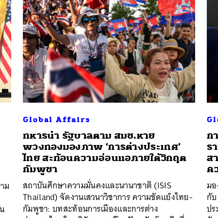
Global Affairs
Gl
ทหารนำ รัฐบาลตาม สมช.หาย
กา
พวงทองมองภาพ ‘การต่างประเทศ’
รา
ไทย สะท้อนความอ่อนแอภายใต้วิกฤต
สา
กัมพูชา
คว
สถาบันศึกษาความมั่นคงและนานาชาติ (ISIS
มอ
วาม
Thailand) จัดงานเสวนาวิชาการ ความขัดแย้งไทย-
กับ
กัมพูชา: บทสะท้อนการเมืองและการต่าง
ปร
ัน